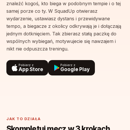
znaleźć kogoś, kto biega w podobnym tempie i o tej
samej porze co ty. W SquadUp otwierasz
wydarzenie, ustawiasz dystans i przewidywane
tempo, a biegacze z okolicy odkrywają je i dołączają
jednym dotknięciem. Tak zbierasz stałą paczkę do
wspólnych wybiegań, motywujecie się nawzajem i
nikt nie odpuszcza treningu.
Pobierz z
Pobierz z
App Store
Google Play
JAK TO DZIAŁA
Skompletuj mecz w 3 krokach.