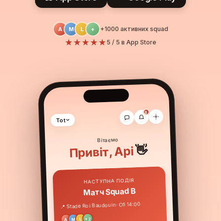
+1000 активних squad
A
M
L
+
★★★★★
5 / 5 в App Store
8
Tot
Вітаємо
👋
Api
Привіт,
НАСТУПНА ПОДІЯ
Матч Squad B
· Сб 14:00
📍 Stade Roi Baudouin
+2
L
M
A