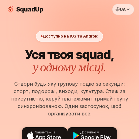
SquadUp
UA
Доступно на iOS та Android
Уся твоя squad,
у одному місці.
Створи будь-яку групову подію за секунди:
спорт, подорожі, виходи, культура. Стеж за
присутністю, керуй платежами і тримай групу
синхронізованою. Один застосунок, щоб
організувати все.
Завантаж із
Доступно у
App Store
Google Play