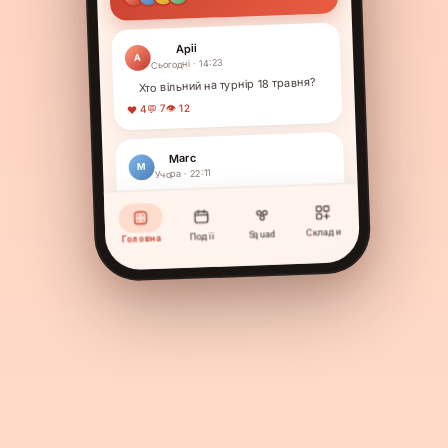
Apii
A
Сьогодні · 14:23
Хто вільний на турнір 18 травня?
👁 12
💬 7
♥ 4
Marc
M
Учора · 22:11
Клубний внесок 2026
15 € з учасника · 12 / 18 сплачено
Склади
Squad
Події
Головна